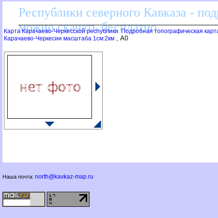
Республики северного Кавказа - по
можно скачать бесплатно
Карта Карачаево-Черкесской республики. Подробная топографическая карт
, A0
Карачаево-Черкесии масштаба 1см:2км
north@kavkaz-map.ru
Наша почта: