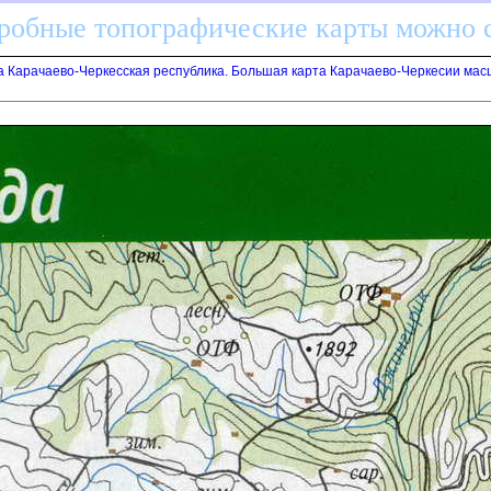
дробные топографические карты можно 
а Карачаево-Черкесская республика. Большая карта Карачаево-Черкесии мас