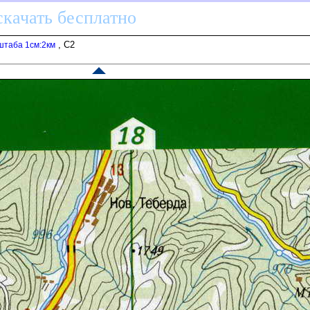
скачать бесплатно
, C2
штаба 1см:2км