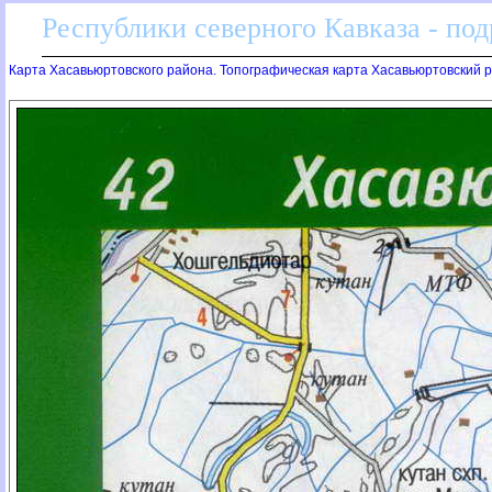
Республики северного Кавказа - по
Карта Хасавьюртовского района. Топографическая карта Хасавьюртовский 