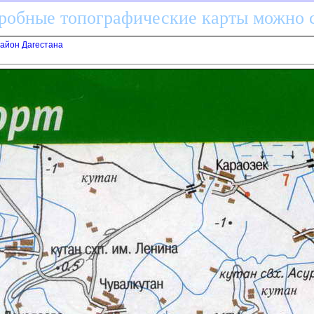
дробные топографические карты можно 
район Дагестана