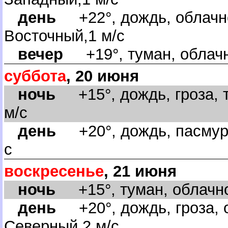
день
+22°, дождь, облачно
осточный,1 м/с
ечер
+19°, туман, облачно
суббота
, 20 июня
ночь
+15°, дождь, гроза, т
м/с
день
+20°, дождь, пасмурн
с
оскресенье
, 21 июня
ночь
+15°, туман, облачно,
день
+20°, дождь, гроза, о
Северный,2 м/с