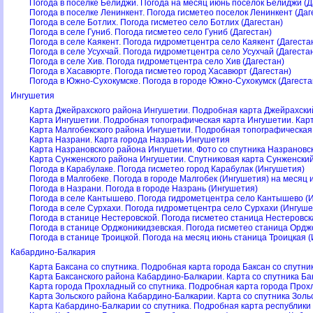
Погода в поселке Белиджи. Погода на месяц июнь поселок Белиджи (Д
Погода в поселке Ленинкент. Погода гисметео поселок Ленинкент (Даг
Погода в селе Ботлих. Погода гисметео село Ботлих (Дагестан)
Погода в селе Гуниб. Погода гисметео село Гуниб (Дагестан)
Погода в селе Каякент. Погода гидрометцентра село Каякент (Дагеста
Погода в селе Усухчай. Погода гидрометцентра село Усухчай (Дагеста
Погода в селе Хив. Погода гидрометцентра село Хив (Дагестан)
Погода в Хасавюрте. Погода гисметео город Хасавюрт (Дагестан)
Погода в Южно-Сухокумске. Погода в городе Южно-Сухокумск (Дагеста
Ингушетия
Карта Джейрахского района Ингушетии. Подробная карта Джейрахски
Карта Ингушетии. Подробная топографическая карта Ингушетии. Кар
Карта Малгобекского района Ингушетии. Подробная топографическая
Карта Назрани. Карта города Назрань Ингушетия
Карта Назрановского района Ингушетии. Фото со спутника Назрановс
Карта Сунженского района Ингушетии. Спутниковая карта Сунженски
Погода в Карабулаке. Погода гисметео город Карабулак (Ингушетия)
Погода в Малгобеке. Погода в городе Малгобек (Ингушетия) на месяц 
Погода в Назрани. Погода в городе Назрань (Ингушетия)
Погода в селе Кантышево. Погода гидрометцентра село Кантышево (
Погода в селе Сурхахи. Погода гидрометцентра село Сурхахи (Ингуше
Погода в станице Нестеровской. Погода гисметео станица Нестеровск
Погода в станице Орджоникидзевская. Погода гисметео станица Ордж
Погода в станице Троицкой. Погода на месяц июнь станица Троицкая 
Кабардино-Балкария
Карта Баксана со спутника. Подробная карта города Баксан со спутни
Карта Баксанского района Кабардино-Балкарии. Карта со спутника Ба
Карта города Прохладный со спутника. Подробная карта города Про
Карта Зольского района Кабардино-Балкарии. Карта со спутника Золь
Карта Кабардино-Балкарии со спутника. Подробная карта республики