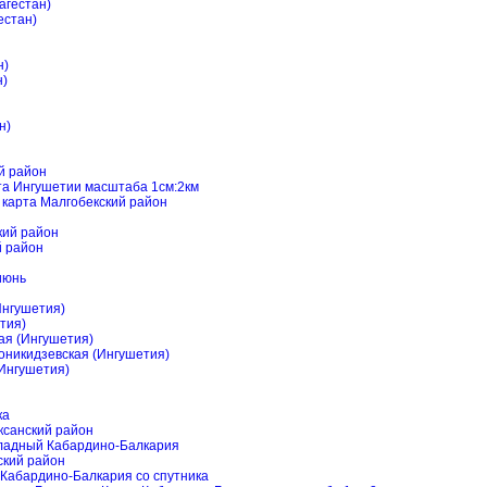
агестан)
естан)
н)
н)
н)
й район
та Ингушетии масштаба 1см:2км
 карта Малгобекский район
кий район
й район
июнь
Ингушетия)
тия)
ая (Ингушетия)
оникидзевская (Ингушетия)
(Ингушетия)
ка
ксанский район
хладный Кабардино-Балкария
ский район
 Кабардино-Балкария со спутника