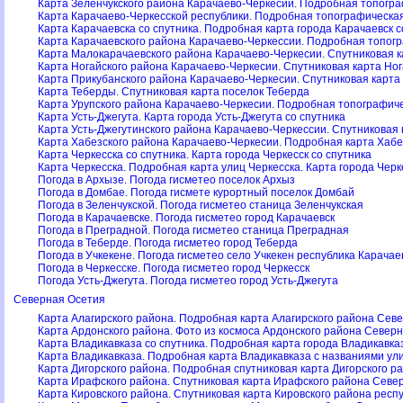
Карта Зеленчукского района Карачаево-Черкесии. Подробная топогра
Карта Карачаево-Черкесской республики. Подробная топографическая
Карта Карачаевска со спутника. Подробная карта города Карачаевск с
Карта Карачаевского района Карачаево-Черкессии. Подробная топог
Карта Малокарачаевского района Карачаево-Черкесии. Спутниковая 
Карта Ногайского района Карачаево-Черкесии. Спутниковая карта Но
Карта Прикубанского района Карачаево-Черкесии. Спутниковая карта
Карта Теберды. Спутниковая карта поселок Теберда
Карта Урупского района Карачаево-Черкесии. Подробная топографиче
Карта Усть-Джегута. Карта города Усть-Джегута со спутника
Карта Усть-Джегутинского района Карачаево-Черкессии. Спутниковая 
Карта Хабезского района Карачаево-Черкесии. Подробная карта Хабе
Карта Черкесска со спутника. Карта города Черкесск со спутника
Карта Черкесска. Подробная карта улиц Черкесска. Карта города Черк
Погода в Архызе. Погода гисметео поселок Архыз
Погода в Домбае. Погода гисмете курортный поселок Домбай
Погода в Зеленчукской. Погода гисметео станица Зеленчукская
Погода в Карачаевске. Погода гисметео город Карачаевск
Погода в Преградной. Погода гисметео станица Преградная
Погода в Теберде. Погода гисметео город Теберда
Погода в Учкекене. Погода гисметео село Учкекен республика Карача
Погода в Черкесске. Погода гисметео город Черкесск
Погода Усть-Джегута. Погода гисметео город Усть-Джегута
Северная Осетия
Карта Алагирского района. Подробная карта Алагирского района Сев
Карта Ардонского района. Фото из космоса Ардонского района Север
Карта Владикавказа со спутника. Подробная карта города Владикавказ
Карта Владикавказа. Подробная карта Владикавказа с названиями ул
Карта Дигорского района. Подробная спутниковая карта Дигорского 
Карта Ирафского района. Спутниковая карта Ирафского района Севе
Карта Кировского района. Спутниковая карта Кировского района рес