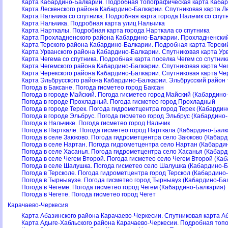
Карта Кабардино-Балкарии. Подробная топографическая карта Кабар
Карта Лескенского района Кабардино-Балкарии. Спутниковая карта Л
Карта Нальчика со спутника. Подробная карта города Нальчик со спут
Карта Нальчика. Подробная карта улиц Нальчика
Карта Нарткалы. Подробная карта города Нарткала со спутника
Карта Прохладненского района Кабардино-Балкарии. Прохладненский
Карта Терского района Кабардино-Балкарии. Подробная карта Терски
Карта Урванского района Кабардино-Балкарии. Спутниковая карта Ур
Карта Чегема со спутника. Подробная карта поселка Чегем со спутник
Карта Чегемского района Кабардино-Балкарии. Спутниковая карта Че
Карта Черекского района Кабардино-Балкарии. Спутниковая карта Че
Карта Эльбрусского района Кабардино-Балкарии. Эльбрусский район 
Погода в Баксане. Погода гисметео город Баксан
Погода в городе Майский. Погода гисметео город Майский (Кабардино
Погода в городе Прохладный. Погода гисметео город Прохладный
Погода в городе Терек. Погода гидрометцентра город Терек (Кабарди
Погода в городе Эльбрус. Погода гисметео город Эльбрус (Кабардино
Погода в Нальчике. Погода гисметео город Нальчик
Погода в Нарткале. Погода гисметео город Нарткала (Кабардино-Балк
Погода в селе Заюково. Погода гидрометцентра село Заюково (Кабар
Погода в селе Нартан. Погода гидрометцентра село Нартан (Кабарди
Погода в селе Хасанья. Погода гидрометцентра село Хасанья (Кабар
Погода в селе Чегем Второй. Погода гисметео село Чегем Второй (Ка
Погода в селе Шалушка. Погода гисметео село Шалушка (Кабардино-
Погода в Терсколе. Погода гидрометцентра город Терскол (Кабардино
Погода в Тырныаузе. Погода гисметео город Тырныауз (Кабардино-Ба
Погода в Чегеме. Погода гисметео город Чегем (Кабардино-Балкария)
Погода в Чегете. Погода гисметео город Чегет
Карачаево-Черкесия
Карта Абазинского района Карачаево-Черкесии. Спутниковая карта А
Карта Адыге-Хабльского района Карачаево-Черкесии. Подробная топ