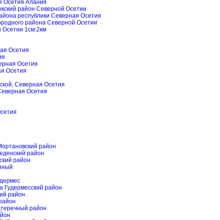
я Осетия Алания
окский район Северной Осетии
айона республики Северная Осетия
ородного района Северной Осетии
 Осетии 1см:2км
ная Осетия
ия
верная Осетия
ая Осетия
дской, Северная Осетия
 Северная Осетия
Осетия
Мортановский район
Веденский район
ский район
озный
удермес
а Гудермесский район
кий район
 район
дтеречный район
айон