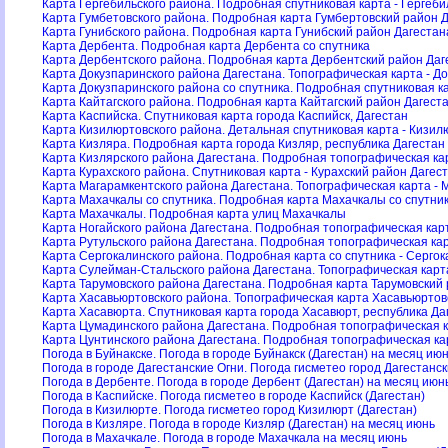
Карта Гергебильского района. Подробная спутниковая карта - Гергеб
Карта Гумбетовского района. Подробная карта Гумбертовский район 
Карта Гунибского района. Подробная карта Гунибский район Дагестан
Карта Дербента. Подробная карта Дербента со спутника
Карта Дербентского района. Подробная карта Дербентский район Даг
Карта Докузпаринского района Дагестана. Топографическая карта - Д
Карта Докузпаринского района со спутника. Подробная спутниковая к
Карта Кайтагского района. Подробная карта Кайтагский район Дагест
Карта Каспийска. Спутниковая карта города Каспийск, Дагестан
Карта Кизилюртовского района. Детальная спутниковая карта - Кизил
Карта Кизляра. Подробная карта города Кизляр, республика Дагестан
Карта Кизлярского района Дагестана. Подробная топографическая ка
Карта Курахского района. Спутниковая карта - Курахский район Дагес
Карта Магарамкентского района Дагестана. Топографическая карта - 
Карта Махачкалы со спутника. Подробная карта Махачкалы со спутни
Карта Махачкалы. Подробная карта улиц Махачкалы
Карта Ногайского района Дагестана. Подробная топографическая карт
Карта Рутульского района Дагестана. Подробная топографическая ка
Карта Сергокалинского района. Подробная карта со спутника - Серго
Карта Сулейман-Стальского района Дагестана. Топографическая карт
Карта Тарумовского района Дагестана. Подробная карта Тарумовский
Карта Хасавьюртовского района. Топографическая карта Хасавьюртов
Карта Хасавюрта. Спутниковая карта города Хасавюрт, республика Да
Карта Цумадинского района Дагестана. Подробная топографическая 
Карта Цунтинского района Дагестана. Подробная топографическая ка
Погода в Буйнакске. Погода в городе Буйнакск (Дагестан) на месяц ию
Погода в городе Дагестанские Огни. Погода гисметео город Дагестанс
Погода в Дербенте. Погода в городе Дербент (Дагестан) на месяц июн
Погода в Каспийске. Погода гисметео в городе Каспийск (Дагестан)
Погода в Кизилюрте. Погода гисметео город Кизилюрт (Дагестан)
Погода в Кизляре. Погода в городе Кизляр (Дагестан) на месяц июнь
Погода в Махачкале. Погода в городе Махачкала на месяц июнь