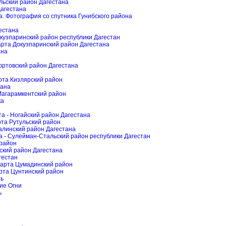
ильский район Дагестана
Дагестана
а. Фотография со спутника Гунибского района
естана
окузпаринский район республики Дагестан
арта Докузпаринский район Дагестана
ана
юртовский район Дагестана
рта Кизлярский район
тана
Магарамкентский район
ка
а - Ногайский район Дагестана
рта Рутульский район
калинский район Дагестана
а - Сулейман-Стальский район республики Дагестан
 район
ский район Дагестана
гестан
карта Цумадинский район
рта Цунтинский район
нь
кие Огни
ь