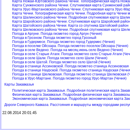
Карта Ножай-Юртовского района Чечни. Топографическая карта Нож
Карта Сунженского района Чечни. Спутниковая карта Сунженский рай
Карта Урус-Мартановского района Чечни. Спутниковая карта Урус-Ма
Карта Чечни. Топографическая карта Чечни. Подробная карта Чечни 
Карта Шалинского района Чечни. Подробная спутниковая карта Шали
Карта Шаройского района Чечни. Спутниковая карта Шаройский райо
Карта Шатойского района Чечни. Карта со спутника Шатойский район
Карта Шелковского района Чечни. Подробная спутниковая карта Шелк
Погода в Аргуне. Погода гисметео город Аргун (Чечня)
Погода в Грозном. Погода гисметео город Грозный
Погода в Гудермесе. Погода гисметео город Гудермес (Чечня)
Погода в поселке Ойсхара. Погода гисметео поселок Ойсхара (Чечня)
Погода в селе Ведено. Погода на месяц июнь село Ведено (Чечня)
Погода в селе Старые Атаги. Погода гисметео село Старые Атаги (Чеч
Погода в селе Шали. Погода гисметео село Шали (Чечня)
Погода в селе Шатой. Погода гисметео село Шатой (Чечня)
Погода в станице Ассиновской. Погода гисметео станица Ассиновская 
Погода в станице Наурской. Погода гисметео станица Наурская (Чечня
Погода в станице Шелковская. Погода гисметео станица Шелковская (
Погода в Урус-Мартане. Погода гисметео город Урус-Мартан (Чечня)
Карты Закавказья
Политическая карта Закавказья. Подробная политическая карта Закав
Физическая карта Закавказья. Подробная физическая карта Закавказь
Экономическая карта Закавказья. Подробная экономическая карта Зак
Дороги Северного Кавказа. Расстояния и маршруты между городами респу
22.08.2014 20:01:45