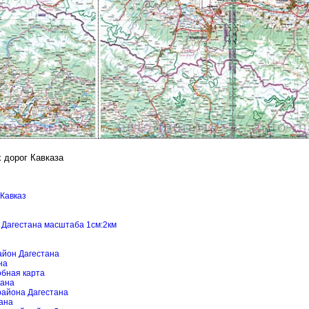
 дорог Кавказа
 Кавказ
а Дагестана масштаба 1см:2км
айон Дагестана
на
обная карта
тана
 района Дагестана
тана