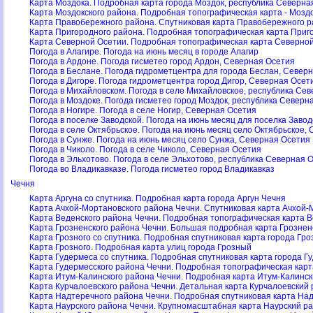
Карта Моздока. Подробная карта города Моздок, республика Северна
Карта Моздокского района. Подробная топографическая карта - Мозд
Карта Правобережного района. Спутниковая карта Правобережного р
Карта Пригородного района. Подробная топографическая карта Приг
Карта Северной Осетии. Подробная топографическая карта Северной
Погода в Алагире. Погода на июнь месяц в городе Алагир
Погода в Ардоне. Погода гисметео город Ардон, Северная Осетия
Погода в Беслане. Погода гидрометцентра для города Беслан, Север
Погода в Дигоре. Погода гидрометцентра город Дигор, Северная Осет
Погода в Михайловском. Погода в селе Михайловское, республика Се
Погода в Моздоке. Погода гисметео город Моздок, республика Северн
Погода в Ногире. Погода в селе Ногир, Северная Осетия
Погода в поселке Заводской. Погода на июнь месяц для поселка Заво
Погода в селе Октябрьское. Погода на июнь месяц село Октябрьское,
Погода в Сунже. Погода на июнь месяц село Сунжа, Северная Осетия
Погода в Чиколо. Погода в селе Чиколо, Северная Осетия
Погода в Эльхотово. Погода в селе Эльхотово, республика Северная 
Погода во Владикавказе. Погода гисметео город Владикавказ
Чечня
Карта Аргуна со спутника. Подробная карта города Аргун Чечня
Карта Ачхой-Мортановского района Чечни. Спутниковая карта Ачхой-
Карта Веденского района Чечни. Подробная топографическая карта 
Карта Грозненского района Чечни. Большая подробная карта Грознен
Карта Грозного со спутника. Подробная спутниковая карта города Гр
Карта Грозного. Подробная карта улиц города Грозный
Карта Гудермеса со спутника. Подробная спутниковая карта города Г
Карта Гудермесского района Чечни. Подробная топографическая карт
Карта Итум-Калинского района Чечни. Подробная карта Итум-Калинс
Карта Курчалоевского района Чечни. Детальная карта Курчалоевский
Карта Надтеречного района Чечни. Подробная спутниковая карта На
Карта Наурского района Чечни. Крупномасштабная карта Наурский р