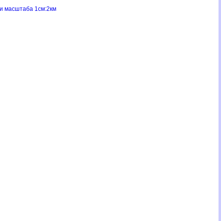
ии масштаба 1см:2км