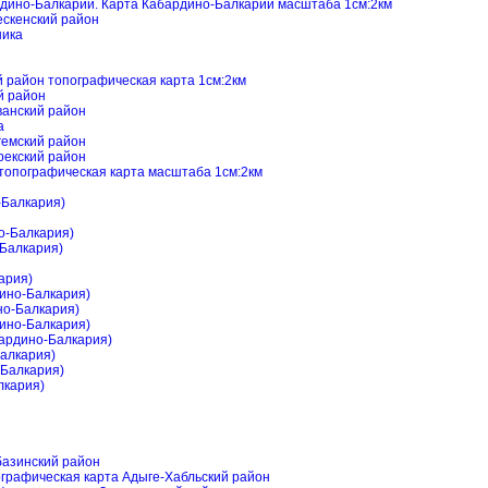
дино-Балкарии. Карта Кабардино-Балкарии масштаба 1см:2км
ескенский район
ника
 район топографическая карта 1см:2км
й район
ванский район
а
гемский район
рекский район
топографическая карта масштаба 1см:2км
-Балкария)
но-Балкария)
-Балкария)
ария)
дино-Балкария)
но-Балкария)
дино-Балкария)
бардино-Балкария)
Балкария)
-Балкария)
лкария)
базинский район
ографическая карта Адыге-Хабльский район