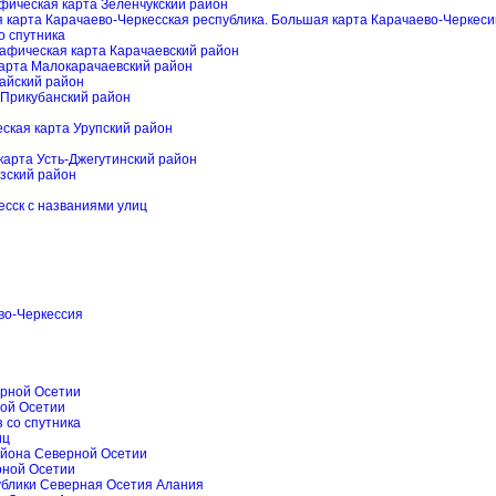
фическая карта Зеленчукский район
 карта Карачаево-Черкесская республика. Большая карта Карачаево-Черкес
о спутника
рафическая карта Карачаевский район
карта Малокарачаевский район
гайский район
 Прикубанский район
ская карта Урупский район
карта Усть-Джегутинский район
зский район
есск с названиями улиц
ево-Черкессия
ерной Осетии
ной Осетии
 со спутника
иц
района Северной Осетии
рной Осетии
публики Северная Осетия Алания