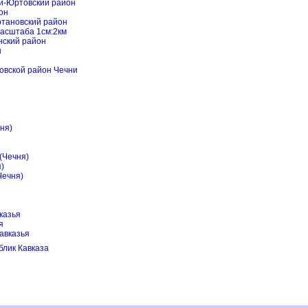
ай-Юртовский район
он
ртановский район
масштаба 1см:2км
нский район
н
овской район Чечни
ня)
(Чечня)
)
Чечня)
казья
я
авказья
блик Кавказа