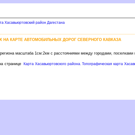
рта Хасавьюртовский район Дагестана
УХ НА КАРТЕ АВТОМОБИЛЬНЫХ ДОРОГ СЕВЕРНОГО КАВКАЗА
 региона масштаба 1см:2км с расстояниями между городами, поселками
а странице
Карта Хасавьюртовского района. Топографическая карта Хасав