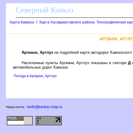
Северный Кавказ
/
Карта Кавказа
Карта Хасавьюртовского района. Топографическая ка
АРГВАНИ, АРТЛ
Аргвани, Артлух
на подробной карте автодорог Кавказского
Населенные пункты Аргвани, Артлух показаны в секторе
Д
н
автомобильных дорог Кавказа
Погода в Аргвани, Артлух
north@kavkaz-map.ru
Наша почта: