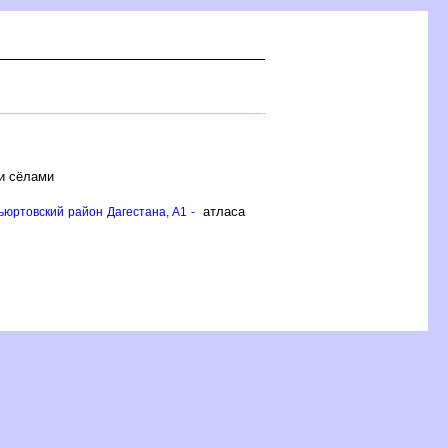
 и сёлами
атласа
ьюртовский район Дагестана, A1 -