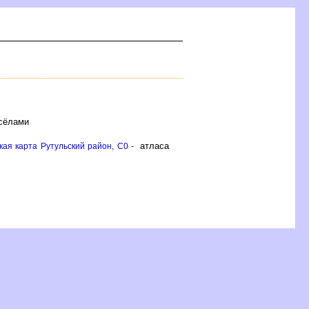
 сёлами
атласа
ая карта Рутульский район, C0 -