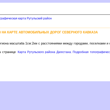
графическая карта Рутульский район
З НА КАРТЕ АВТОМОБИЛЬНЫХ ДОРОГ СЕВЕРНОГО КАВКАЗА
региона масштаба 1см:2км с расстояниями между городами, поселками и
 странице
Карта Рутульского района Дагестана. Подробная топографическ