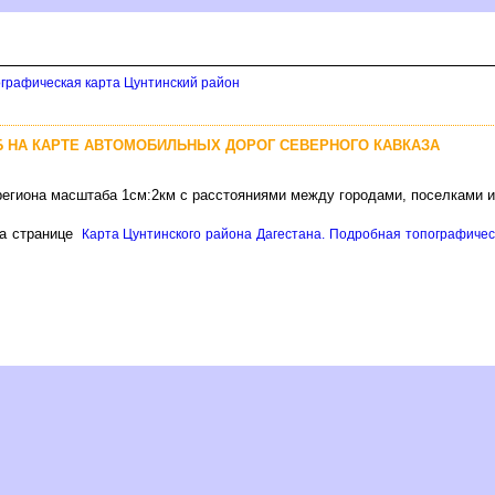
ографическая карта Цунтинский район
Б НА КАРТЕ АВТОМОБИЛЬНЫХ ДОРОГ СЕВЕРНОГО КАВКАЗА
 региона масштаба 1см:2км с расстояниями между городами, поселками 
а странице
Карта Цунтинского района Дагестана. Подробная топографическ