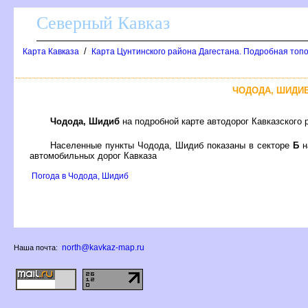
Северный Кавказ
/
Карта Кавказа
Карта Цунтинского района Дагестана. Подробная топ
ЧОДОДА, ШИДИ
Чодода, Шиди
на подробной карте автодорог Кавказского
Населенные пункты Чодода, Шидиб показаны в секторе
Б
н
автомобильных дорог Кавказа
Погода в Чодода, Шиди
north@kavkaz-map.ru
Наша почта: