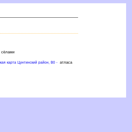
и сёлами
атласа
ая карта Цунтинский район, B0 -