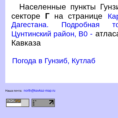
Населенные пункты Гун
секторе
Г
на странице
Ка
Дагестана. Подробная то
атлас
Цунтинский район, B0 -
Кавказа
Погода в Гунзиб, Кутла
north@kavkaz-map.ru
Наша почта: