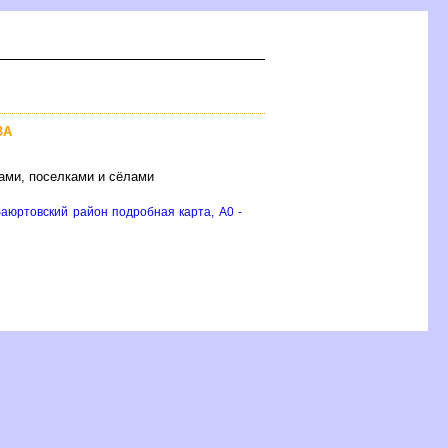
ЗА
ами, поселками и сёлами
аюртовский район подробная карта, A0 -