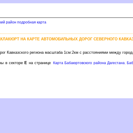
кий район подробная карта
ЛАКЛАКЮРТ НА КАРТЕ АВТОМОБИЛЬНЫХ ДОРОГ СЕВЕРНОГО КАВКА
рог Кавказского региона масштаба 1см:2км с расстояниями между город
ны в секторе
Е
на странице
Карта Бабаюртовского района Дагестана. Баб