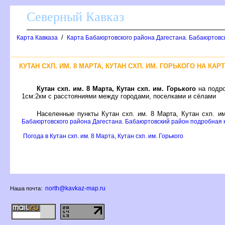
Северный Кавказ
/
Карта Кавказа
Карта Бабаюртовского района Дагестана. Бабаюртовс
КУТАН СХП. ИМ. 8 МАРТА, КУТАН СХП. ИМ. ГОРЬКОГО НА 
Кутан схп. им. 8 Марта, Кутан схп. им. Горького
на подро
1см:2км с расстояниями между городами, поселками и сёлами
Населенные пункты Кутан схп. им. 8 Марта, Кутан схп. и
Бабаюртовского района Дагестана. Бабаюртовский район подробная к
Погода в Кутан схп. им. 8 Марта, Кутан схп. им. Горького
north@kavkaz-map.ru
Наша почта: