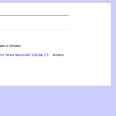
ами и сёлами
атласа
рта Чечни масштаба 1см:2км, C3 -