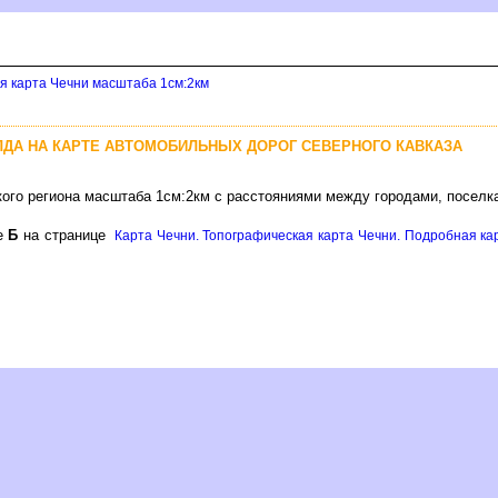
я карта Чечни масштаба 1см:2км
ЛДА НА КАРТЕ АВТОМОБИЛЬНЫХ ДОРОГ СЕВЕРНОГО КАВКАЗА
кого региона масштаба 1см:2км с расстояниями между городами, поселк
ре
Б
на странице
Карта Чечни. Топографическая карта Чечни. Подробная ка