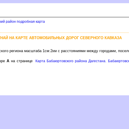
кий район подробная карта
УНАЙ НА КАРТЕ АВТОМОБИЛЬНЫХ ДОРОГ СЕВЕРНОГО КАВКАЗА
ского региона масштаба 1см:2км с расстояниями между городами, посел
торе
А
на странице
Карта Бабаюртовского района Дагестана. Бабаюртовск