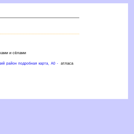
ками и сёлами
атласа
ий район подробная карта, A0 -