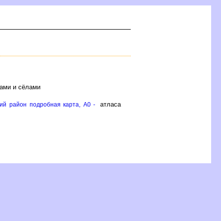
ками и сёлами
атласа
ий район подробная карта, A0 -