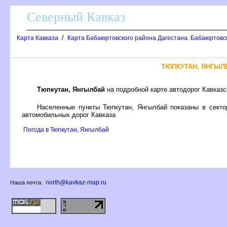
Северный Кавказ
/
Карта Кавказа
Карта Бабаюртовского района Дагестана. Бабаюртовс
ТЮПКУТАН, ЯНГЫЛ
Тюпкутан, Янгылбай
на подробной карте автодорог Кавказ
Населенные пункты Тюпкутан, Янгылбай показаны в сект
автомобильных дорог Кавказа
Погода в Тюпкутан, Янгылбай
north@kavkaz-map.ru
Наша почта: