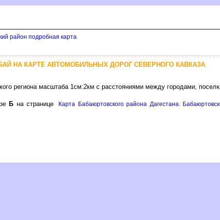
кий район подробная карта
БАЙ НА КАРТЕ АВТОМОБИЛЬНЫХ ДОРОГ СЕВЕРНОГО КАВКАЗА
ского региона масштаба 1см:2км с расстояниями между городами, посел
оре
Б
на странице
Карта Бабаюртовского района Дагестана. Бабаюртовск