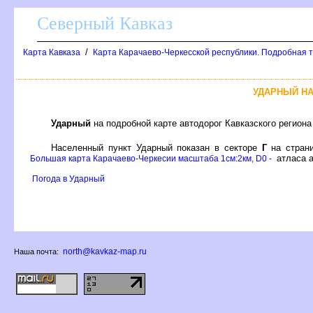
Северный Кавказ
/
Карта Кавказа
Карта Карачаево-Черкесской республики. Подробная 
УДАРНЫЙ НА
Ударный
на подробной карте автодорог Кавказского регион
Населенный пункт Ударный показан в секторе
Г
на стран
атласа а
Большая карта Карачаево-Черкесии масштаба 1см:2км, D0 -
Погода в Ударный
north@kavkaz-map.ru
Наша почта: