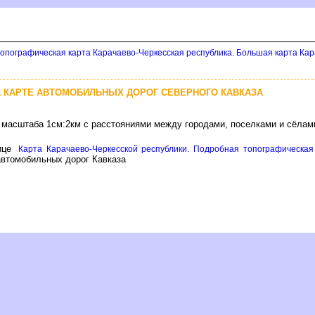
топографическая карта Карачаево-Черкесская республика. Большая карта Ка
 КАРТЕ АВТОМОБИЛЬНЫХ ДОРОГ СЕВЕРНОГО КАВКАЗА
а масштаба 1см:2км с расстояниями между городами, поселками и сёлам
ице
Карта Карачаево-Черкесской республики. Подробная топографическая 
втомобильных дорог Кавказа