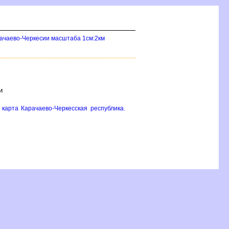
рачаево-Черкесии масштаба 1см:2км
и
карта Карачаево-Черкесская республика.