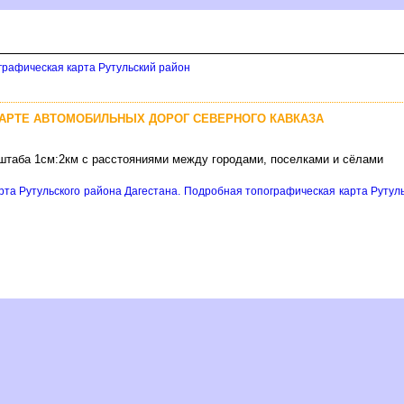
графическая карта Рутульский район
КАРТЕ АВТОМОБИЛЬНЫХ ДОРОГ СЕВЕРНОГО КАВКАЗА
сштаба 1см:2км с расстояниями между городами, поселками и сёлами
рта Рутульского района Дагестана. Подробная топографическая карта Рутуль