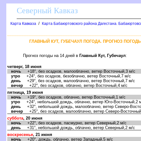
Северный Кавказ
/
Карта Кавказа
Карта Бабаюртовского района Дагестана. Бабаюртовс
ГЛАВНЫЙ КУТ, ГУБЕЧАУЛ ПОГОДА. ПРОГНОЗ ПОГОДЫ
Прогноз погоды на 14 дней
Главный Кут, Губечаул
:
четверг, 18 июня
ночь
+18°, без осадков, малооблачно, ветер Восточный,3 м/с
утро
+24°, без осадков, безоблачно, ветер Восточный,7 м/с
день
+29°, без осадков, малооблачно, ветер Восточный,7 м/с
ечер
+22°, без осадков, облачно, ветер Восточный,4 м/с
пятница, 19 июня
ночь
+19°, без осадков, облачно, ветер Восточный,1 м/с
утро
+24°, небольшой дождь, облачно, ветер Юго-Восточный,2 
день
+32°, небольшой дождь, малооблачно, ветер Северо-Восто
ечер
+25°, без осадков, малооблачно, ветер Северо-Восточный
суббота
, 20 июня
ночь
+22°, без осадков, пасмурно, ветер Северный,2 м/с
день
+31°, небольшой дождь, облачно, ветер Северный,2 м/с
оскресенье
, 21 июня
ночь
+20°, дождь, облачно, ветер Западный,5 м/с