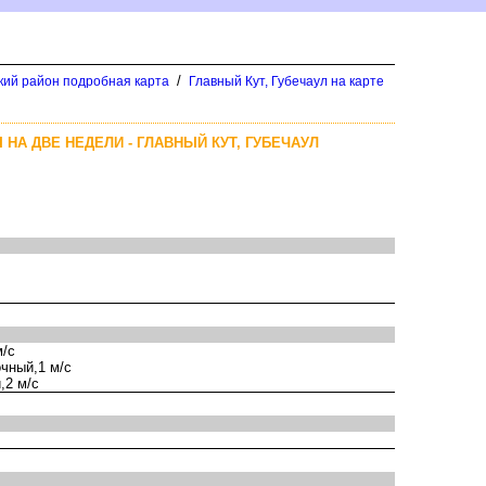
/
кий район подробная карта
Главный Кут, Губечаул на карте
 НА ДВЕ НЕДЕЛИ - ГЛАВНЫЙ КУТ, ГУБЕЧАУЛ
м/с
чный,1 м/с
,2 м/с