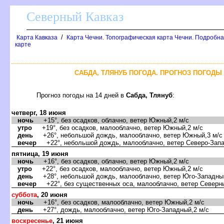
Северный Кавказ
/
Карта Кавказа
Карта Чечни. Топографическая карта Чечни. Подробна
карте
САБДА, ТЛЯНУБ ПОГОДА. ПРОГНОЗ ПОГОДЫ 
Прогноз погоды на 14 дней
Сабда, Тляну
:
четверг, 18 июня
ночь
+15°, без осадков, облачно, ветер Южный,2 м/с
утро
+19°, без осадков, малооблачно, ветер Южный,2 м/с
день
+26°, небольшой дождь, малооблачно, ветер Южный,3 м/с
ечер
+22°, небольшой дождь, малооблачно, ветер Северо-Запа
пятница, 19 июня
ночь
+16°, без осадков, облачно, ветер Южный,2 м/с
утро
+22°, без осадков, малооблачно, ветер Южный,2 м/с
день
+28°, небольшой дождь, малооблачно, ветер Юго-Западный
ечер
+22°, без существенных оса, малооблачно, ветер Северны
суббота
, 20 июня
ночь
+16°, без осадков, малооблачно, ветер Южный,2 м/с
день
+27°, дождь, малооблачно, ветер Юго-Западный,2 м/с
оскресенье
, 21 июня